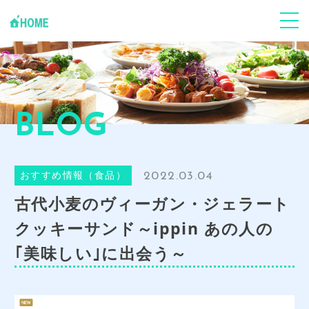
ABOUT
Jフードハーモニーについて
個人の方
心身ケア
BLOG
企業･団体
事業支援
2022.03.04
おすすめ情報（食品）
Youtube
「環食一体」Jun健康塾
古代小麦のヴィーガン・ジェラート
News
クッキーサンド～ippin あの人の
お知らせ･ブログ
｢美味しい｣に出会う～
CONTACT
お申し込み・お問い合わせ
GALLERY
事業風景