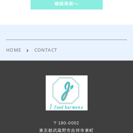
月日、住所、電話番号、連絡先その他の記
述等により特定の個人を識別できる情報を
指します。
2.
プライバシー情報のうち「履歴情報および
特性情報」とは、上記に定める「個人情
報」以外のものをいい、ご利用いただいた
サービスやご購入いただいた商品、ご覧に
HOME
CONTACT
なったページや広告の履歴、ユーザーが検
索された検索キーワード、ご利用日時、ご
利用の方法、ご利用環境、郵便番号や性
別、職業、年齢、ユーザーのIPアドレス、ク
ッキー情報、位置情報、端末の個体識別情
報などを指します。
第2条（プライバシー情報の収集方法）
1.
当社は、ユーザーが利用登録をする際に氏
〒180-0002
名、生年月日、住所、電話番号、メールア
東京都武蔵野市吉祥寺東町