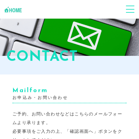
ABOUT
Jフードハーモニーについて
個人の方
心身ケア
CONTACT
企業･団体
事業支援
Youtube
「環食一体」Jun健康塾
Mailform
News
お申込み・お問い合わせ
お知らせ･ブログ
ご予約、お問い合わせなどはこちらのメールフォー
CONTACT
お申し込み・お問い合わせ
ムより承ります。
必要事項をご入力の上、「確認画面へ」ボタンをク
GALLERY
事業風景