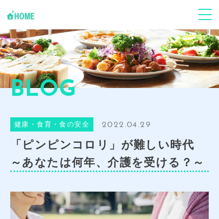
ABOUT
Jフードハーモニーについて
個人の方
心身ケア
BLOG
企業･団体
事業支援
2022.04.29
健康・食育・食の安全
Youtube
「環食一体」Jun健康塾
「ピンピンコロリ」が難しい時代
News
～あなたは何年、介護を受ける？～
お知らせ･ブログ
CONTACT
お申し込み・お問い合わせ
GALLERY
事業風景