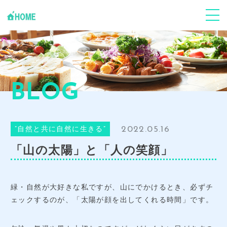
ABOUT
Jフードハーモニーについて
個人の方
心身ケア
BLOG
企業･団体
事業支援
2022.05.16
”自然と共に自然に生きる”
Youtube
「環食一体」Jun健康塾
「山の太陽」と「人の笑顔」
News
お知らせ･ブログ
緑・自然が大好きな私ですが、山にでかけるとき、必ずチ
CONTACT
お申し込み・お問い合わせ
ェックするのが、「太陽が顔を出してくれる時間」です。
GALLERY
事業風景