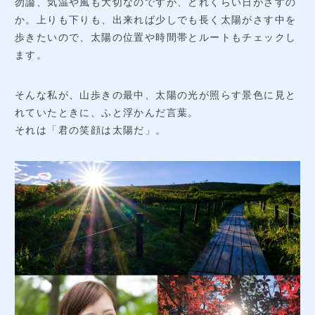
勿論、気温や風も大切なのですが、どれくらい日がさすの
か。上りも下りも、出来れば少しでも長く太陽がさす中を
法人お見積りフォーム
歩きたいので、太陽の位置や時間帯とルートもチェックし
ます。
よくあるご質問
アクセス
そんな私が、山歩きの最中、太陽の光が照らす景色に見と
れていたときに、ふと浮かんだ言葉。
それは「君の笑顔は太陽だ」。