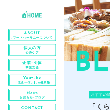
ABOUT
Jフードハーモニーについて
個人の方
心身ケア
B
企業･団体
事業支援
Youtube
「環食一体」Jun健康塾
News
おすすめ
お知らせ･ブログ
「くら
CONTACT