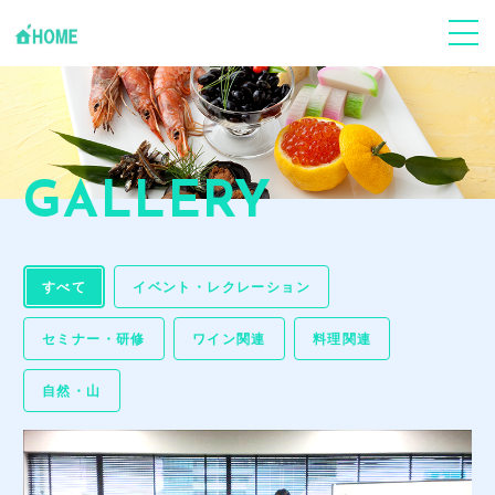
ABOUT
Jフードハーモニーについて
個人の方
心身ケア
GALLERY
企業･団体
事業支援
すべて
Youtube
イベント・レクレーション
「環食一体」Jun健康塾
セミナー・研修
ワイン関連
料理関連
News
お知らせ･ブログ
自然・山
CONTACT
お申し込み・お問い合わせ
GALLERY
事業風景