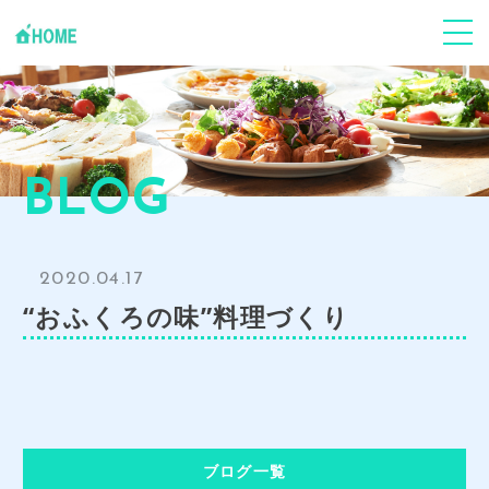
ABOUT
Jフードハーモニーについて
個人の方
心身ケア
BLOG
企業･団体
事業支援
2020.04.17
Youtube
「環食一体」Jun健康塾
“おふくろの味”料理づくり
News
お知らせ･ブログ
CONTACT
お申し込み・お問い合わせ
GALLERY
ブログ一覧
事業風景