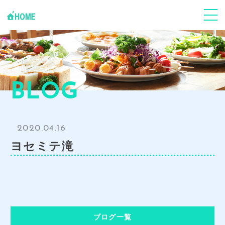
ABOUT
Jフードハーモニーについて
個人の方
心身ケア
BLOG
企業･団体
事業支援
2020.04.16
Youtube
「環食一体」Jun健康塾
ヨセミテ滝
News
お知らせ･ブログ
CONTACT
お申し込み・お問い合わせ
GALLERY
ブログ一覧
事業風景