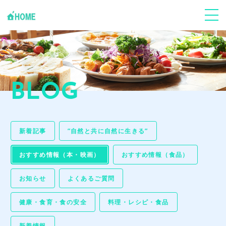
ABOUT
Jフードハーモニーについて
個人の方
心身ケア
BLOG
企業･団体
事業支援
新着記事
Youtube
”自然と共に自然に生きる”
「環食一体」Jun健康塾
おすすめ情報（本・映画）
おすすめ情報（食品）
News
お知らせ･ブログ
お知らせ
よくあるご質問
CONTACT
お申し込み・お問い合わせ
健康・食育・食の安全
料理・レシピ・食品
GALLERY
事業風景
新着情報